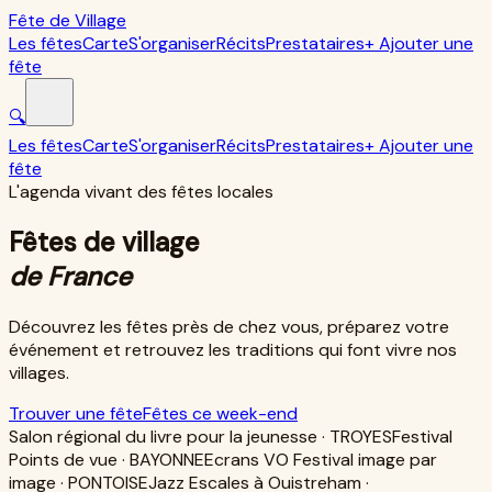
Fête de Village
Les fêtes
Carte
S'organiser
Récits
Prestataires
+ Ajouter une
fête
🔍
Les fêtes
Carte
S'organiser
Récits
Prestataires
+ Ajouter une
fête
L'agenda vivant des fêtes locales
Fêtes de village
de France
Découvrez les fêtes près de chez vous, préparez votre
événement et retrouvez les traditions qui font vivre nos
villages.
Trouver une fête
Fêtes ce week-end
Salon régional du livre pour la jeunesse · TROYES
Festival
Points de vue · BAYONNE
Ecrans VO Festival image par
image · PONTOISE
Jazz Escales à Ouistreham ·