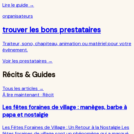
Lire le guide
→
organisateurs
trouver les bons prestataires
Traiteur, sono, chapiteau, animation ou matériel pour votre
événement.
Voir les prestataires
→
Récits & Guides
Tous les articles →
À lire maintenant ·
Récit
Les fêtes foraines de village : manèges, barbe à
papa et nostalgie
Les Fêtes Foraines de Village : Un Retour à la Nostalgie Les
fêtes foraines de village sont un phénomène qui a marqué