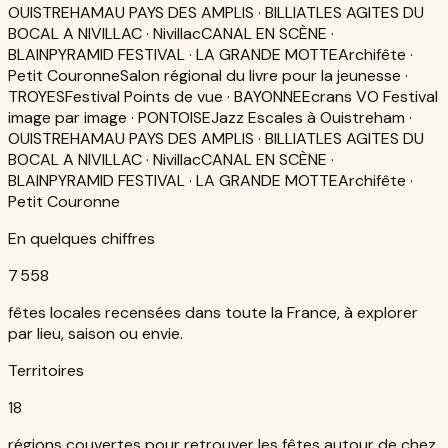
OUISTREHAM
AU PAYS DES AMPLIS · BILLIAT
LES AGITES DU
BOCAL A NIVILLAC · Nivillac
CANAL EN SCÈNE ·
BLAIN
PYRAMID FESTIVAL · LA GRANDE MOTTE
Archifête ·
Petit Couronne
Salon régional du livre pour la jeunesse ·
TROYES
Festival Points de vue · BAYONNE
Ecrans VO Festival
image par image · PONTOISE
Jazz Escales à Ouistreham ·
OUISTREHAM
AU PAYS DES AMPLIS · BILLIAT
LES AGITES DU
BOCAL A NIVILLAC · Nivillac
CANAL EN SCÈNE ·
BLAIN
PYRAMID FESTIVAL · LA GRANDE MOTTE
Archifête ·
Petit Couronne
En quelques chiffres
7 558
fêtes locales recensées dans toute la France, à explorer
par lieu, saison ou envie.
Territoires
18
régions couvertes pour retrouver les fêtes autour de chez