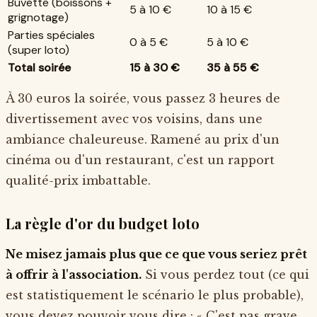
Buvette (boissons +
5 à 10 €
10 à 15 €
grignotage)
Parties spéciales
0 à 5 €
5 à 10 €
(super loto)
Total soirée
15 à 30 €
35 à 55 €
À 30 euros la soirée, vous passez 3 heures de
divertissement avec vos voisins, dans une
ambiance chaleureuse. Ramené au prix d'un
cinéma ou d'un restaurant, c'est un rapport
qualité-prix imbattable.
La règle d'or du budget loto
Ne misez jamais plus que ce que vous seriez prêt
à offrir à l'association.
Si vous perdez tout (ce qui
est statistiquement le scénario le plus probable),
vous devez pouvoir vous dire : « C'est pas grave,