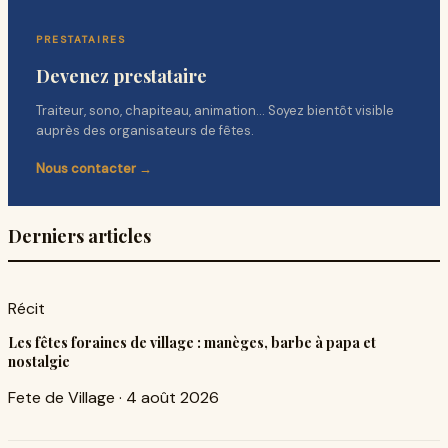
PRESTATAIRES
Devenez prestataire
Traiteur, sono, chapiteau, animation… Soyez bientôt visible
auprès des organisateurs de fêtes.
Nous contacter →
Derniers articles
Récit
Les fêtes foraines de village : manèges, barbe à papa et
nostalgie
Fete de Village
·
4 août 2026