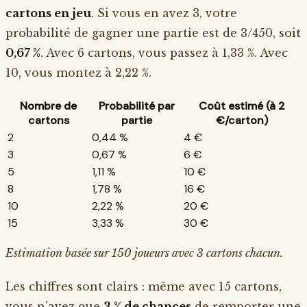
cartons en jeu
. Si vous en avez 3, votre
probabilité de gagner une partie est de 3/450, soit
0,67 %
. Avec 6 cartons, vous passez à 1,33 %. Avec
10, vous montez à 2,22 %.
Nombre de
Probabilité par
Coût estimé (à 2
cartons
partie
€/carton)
2
0,44 %
4 €
3
0,67 %
6 €
5
1,11 %
10 €
8
1,78 %
16 €
10
2,22 %
20 €
15
3,33 %
30 €
Estimation basée sur 150 joueurs avec 3 cartons chacun.
Les chiffres sont clairs : même avec 15 cartons,
vous n'avez que
3 % de chances
de remporter une