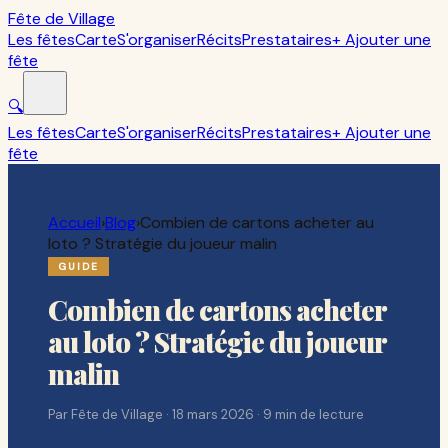
Fête de Village
Les fêtes
Carte
S'organiser
Récits
Prestataires
+ Ajouter une
fête
🔍
Les fêtes
Carte
S'organiser
Récits
Prestataires
+ Ajouter une
fête
Accueil
›
Blog
›
Combien de cartons acheter au
loto ? Stratégie du joueur malin
GUIDE
Combien de cartons acheter
au loto ? Stratégie du joueur
malin
Par
Fête de Village
·
18 mars 2026
·
9
min de lecture