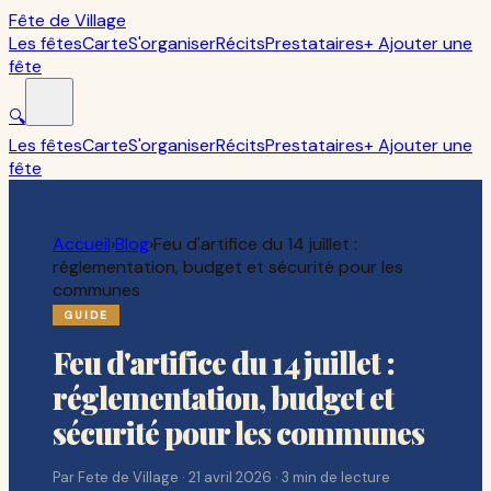
Fête de Village
Les fêtes
Carte
S'organiser
Récits
Prestataires
+ Ajouter une
fête
🔍
Les fêtes
Carte
S'organiser
Récits
Prestataires
+ Ajouter une
fête
Accueil
›
Blog
›
Feu d'artifice du 14 juillet :
réglementation, budget et sécurité pour les
communes
GUIDE
Feu d'artifice du 14 juillet :
réglementation, budget et
sécurité pour les communes
Par
Fete de Village
·
21 avril 2026
·
3
min de lecture