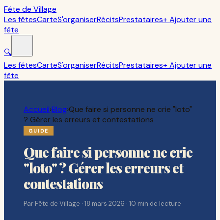
Fête de Village
Les fêtes
Carte
S'organiser
Récits
Prestataires
+ Ajouter une
fête
🔍
Les fêtes
Carte
S'organiser
Récits
Prestataires
+ Ajouter une
fête
Accueil
›
Blog
›
Que faire si personne ne crie "loto"
? Gérer les erreurs et contestations
GUIDE
Que faire si personne ne crie
"loto" ? Gérer les erreurs et
contestations
Par
Fête de Village
·
18 mars 2026
·
10
min de lecture