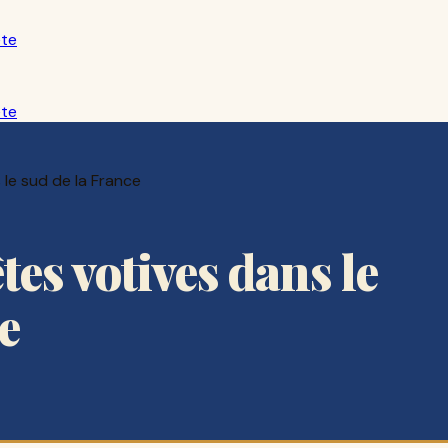
ête
ête
 le sud de la France
êtes votives dans le
e