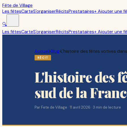
Fête de Village
Les fêtes
Carte
S'organiser
Récits
Prestataires
+ Ajouter une f
🔍
Les fêtes
Carte
S'organiser
Récits
Prestataires
+ Ajouter une f
Accueil
›
Blog
›
L'histoire des fêtes votives dans
RÉCIT
L'histoire des f
sud de la Franc
Par
Fete de Village
·
11 avril 2026
·
3
min de lecture