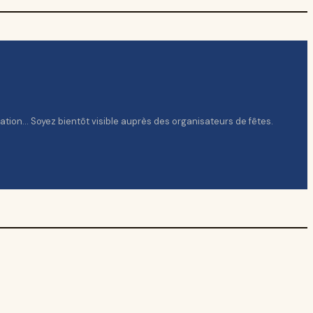
mation… Soyez bientôt visible auprès des organisateurs de fêtes.