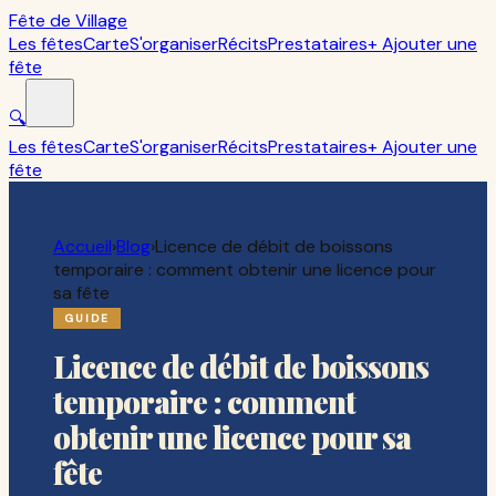
Fête de Village
Les fêtes
Carte
S'organiser
Récits
Prestataires
+ Ajouter une
fête
🔍
Les fêtes
Carte
S'organiser
Récits
Prestataires
+ Ajouter une
fête
Accueil
›
Blog
›
Licence de débit de boissons
temporaire : comment obtenir une licence pour
sa fête
GUIDE
Licence de débit de boissons
temporaire : comment
obtenir une licence pour sa
fête