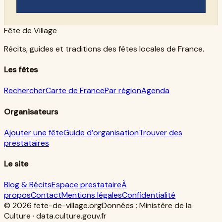
Fête de Village
Récits, guides et traditions des fêtes locales de France.
Les fêtes
Rechercher
Carte de France
Par région
Agenda
Organisateurs
Ajouter une fête
Guide d’organisation
Trouver des
prestataires
Le site
Blog & Récits
Espace prestataire
À
propos
Contact
Mentions légales
Confidentialité
© 2026
fete-de-village.org
Données : Ministère de la
Culture · data.culture.gouv.fr