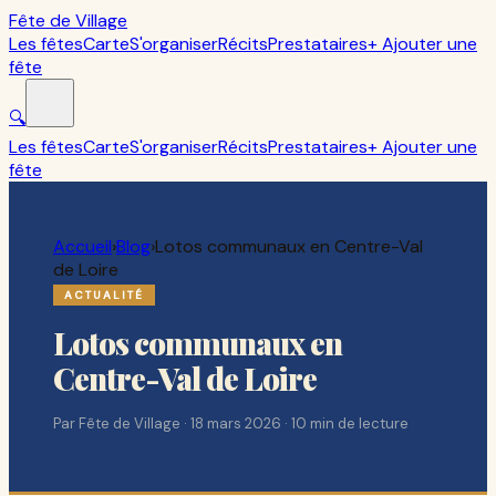
Fête de Village
Les fêtes
Carte
S'organiser
Récits
Prestataires
+ Ajouter une
fête
🔍
Les fêtes
Carte
S'organiser
Récits
Prestataires
+ Ajouter une
fête
Accueil
›
Blog
›
Lotos communaux en Centre-Val
de Loire
ACTUALITÉ
Lotos communaux en
Centre-Val de Loire
Par
Fête de Village
·
18 mars 2026
·
10
min de lecture