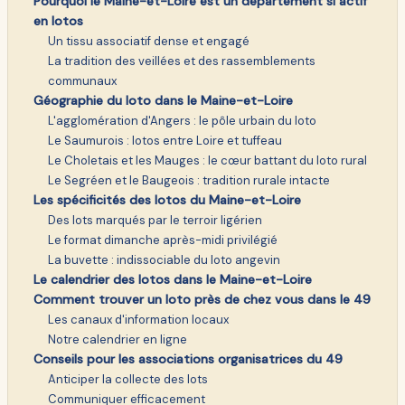
Pourquoi le Maine-et-Loire est un département si actif
en lotos
Un tissu associatif dense et engagé
La tradition des veillées et des rassemblements
communaux
Géographie du loto dans le Maine-et-Loire
L'agglomération d'Angers : le pôle urbain du loto
Le Saumurois : lotos entre Loire et tuffeau
Le Choletais et les Mauges : le cœur battant du loto rural
Le Segréen et le Baugeois : tradition rurale intacte
Les spécificités des lotos du Maine-et-Loire
Des lots marqués par le terroir ligérien
Le format dimanche après-midi privilégié
La buvette : indissociable du loto angevin
Le calendrier des lotos dans le Maine-et-Loire
Comment trouver un loto près de chez vous dans le 49
Les canaux d'information locaux
Notre calendrier en ligne
Conseils pour les associations organisatrices du 49
Anticiper la collecte des lots
Communiquer efficacement