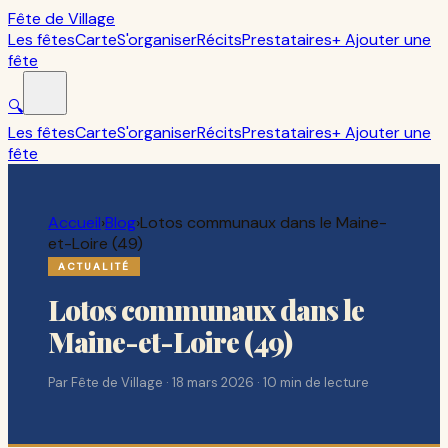
Fête de Village
Les fêtes
Carte
S'organiser
Récits
Prestataires
+ Ajouter une
fête
🔍
Les fêtes
Carte
S'organiser
Récits
Prestataires
+ Ajouter une
fête
Accueil
›
Blog
›
Lotos communaux dans le Maine-
et-Loire (49)
ACTUALITÉ
Lotos communaux dans le
Maine-et-Loire (49)
Par
Fête de Village
·
18 mars 2026
·
10
min de lecture