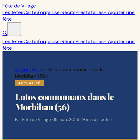
Fête de Village
Les fêtes
Carte
S'organiser
Récits
Prestataires
+ Ajouter une
fête
🔍
Les fêtes
Carte
S'organiser
Récits
Prestataires
+ Ajouter une
fête
Accueil
›
Blog
›
Lotos communaux dans le
Morbihan (56)
ACTUALITÉ
Lotos communaux dans le
Morbihan (56)
Par
Fête de Village
·
18 mars 2026
·
9
min de lecture