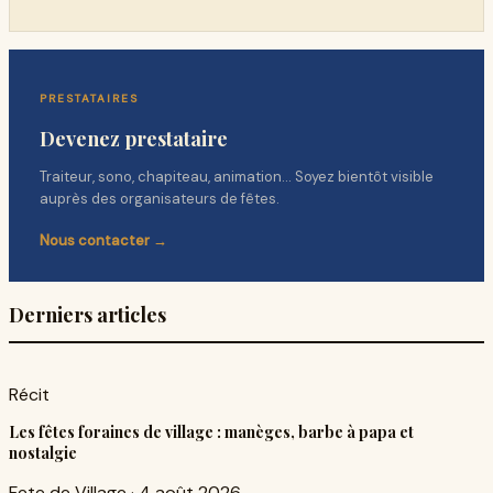
PRESTATAIRES
Devenez prestataire
Traiteur, sono, chapiteau, animation… Soyez bientôt visible
auprès des organisateurs de fêtes.
Nous contacter →
Derniers articles
Récit
Les fêtes foraines de village : manèges, barbe à papa et
nostalgie
Fete de Village
·
4 août 2026