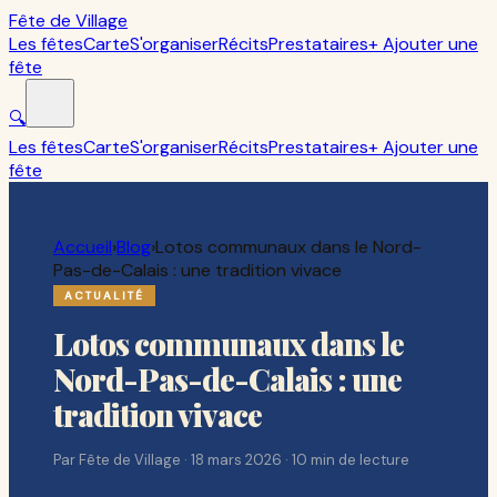
Fête de Village
Les fêtes
Carte
S'organiser
Récits
Prestataires
+ Ajouter une
fête
🔍
Les fêtes
Carte
S'organiser
Récits
Prestataires
+ Ajouter une
fête
Accueil
›
Blog
›
Lotos communaux dans le Nord-
Pas-de-Calais : une tradition vivace
ACTUALITÉ
Lotos communaux dans le
Nord-Pas-de-Calais : une
tradition vivace
Par
Fête de Village
·
18 mars 2026
·
10
min de lecture