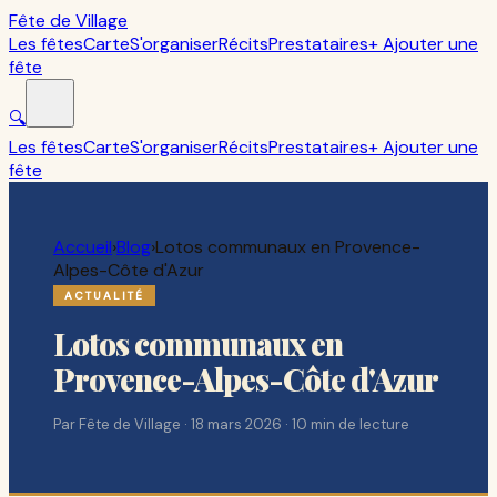
Fête de Village
Les fêtes
Carte
S'organiser
Récits
Prestataires
+ Ajouter une
fête
🔍
Les fêtes
Carte
S'organiser
Récits
Prestataires
+ Ajouter une
fête
Accueil
›
Blog
›
Lotos communaux en Provence-
Alpes-Côte d'Azur
ACTUALITÉ
Lotos communaux en
Provence-Alpes-Côte d'Azur
Par
Fête de Village
·
18 mars 2026
·
10
min de lecture