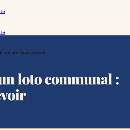
ête
ête
: ce qu'il faut prévoir
'un loto communal :
évoir