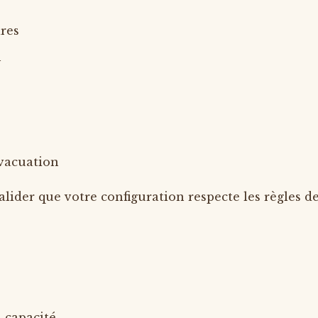
ires
n
évacuation
valider que votre configuration respecte les règles de
a capacité