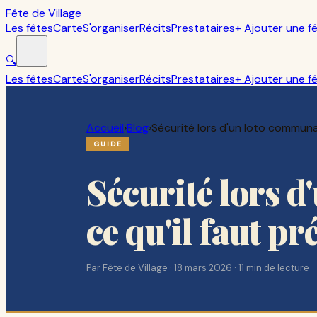
Fête de Village
Les fêtes
Carte
S'organiser
Récits
Prestataires
+ Ajouter une f
🔍
Les fêtes
Carte
S'organiser
Récits
Prestataires
+ Ajouter une f
Accueil
›
Blog
›
Sécurité lors d'un loto communal 
GUIDE
Sécurité lors d
ce qu'il faut pr
Par
Fête de Village
·
18 mars 2026
·
11
min de lecture