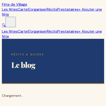
Fête de Village
Les fêtes
Carte
S'organiser
Récits
Prestataires
+ Ajouter une
fête
🔍
Les fêtes
Carte
S'organiser
Récits
Prestataires
+ Ajouter une
fête
RÉCITS & GUIDES
Le blog
Chargement...