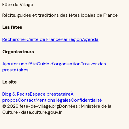
Fête de Village
Récits, guides et traditions des fêtes locales de France.
Les fêtes
Rechercher
Carte de France
Par région
Agenda
Organisateurs
Ajouter une fête
Guide d’organisation
Trouver des
prestataires
Le site
Blog & Récits
Espace prestataire
À
propos
Contact
Mentions légales
Confidentialité
© 2026
fete-de-village.org
Données : Ministère de la
Culture · data.culture.gouv.fr