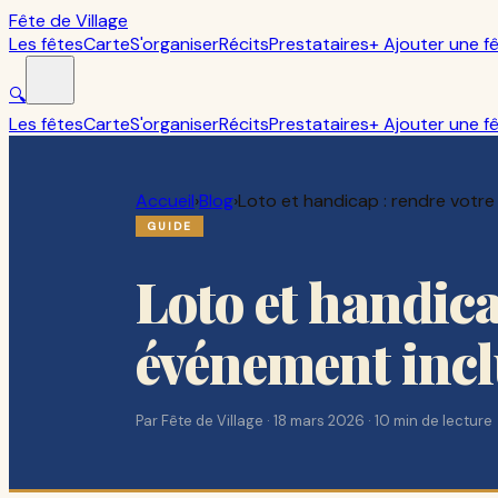
Fête de Village
Les fêtes
Carte
S'organiser
Récits
Prestataires
+ Ajouter une f
🔍
Les fêtes
Carte
S'organiser
Récits
Prestataires
+ Ajouter une f
Accueil
›
Blog
›
Loto et handicap : rendre votre
GUIDE
Loto et handica
événement incl
Par
Fête de Village
·
18 mars 2026
·
10
min de lecture