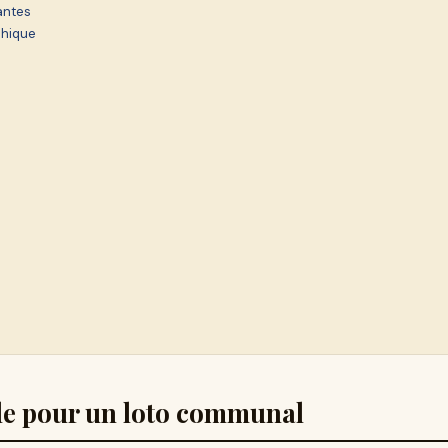
antes
chique
elle pour un loto communal