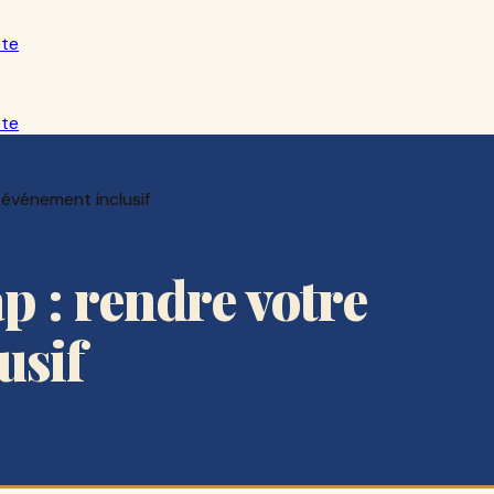
ête
ête
 événement inclusif
p : rendre votre
usif